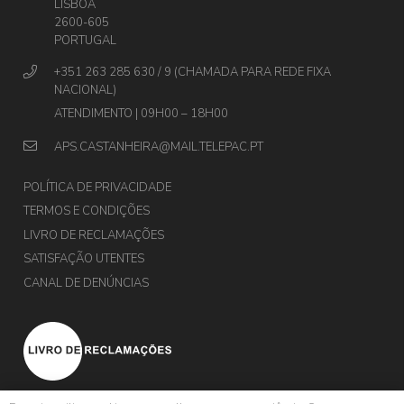
LISBOA
2600-605
PORTUGAL
+351 263 285 630 / 9 (CHAMADA PARA REDE FIXA
NACIONAL)
ATENDIMENTO | 09H00 – 18H00
APS.CASTANHEIRA@MAIL.TELEPAC.PT
POLÍTICA DE PRIVACIDADE
TERMOS E CONDIÇÕES
LIVRO DE RECLAMAÇÕES
SATISFAÇÃO UTENTES
CANAL DE DENÚNCIAS