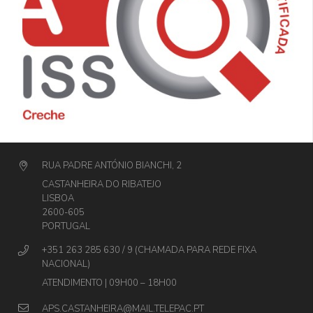
RUA PADRE ANTÓNIO BIANCHI, 2
CASTANHEIRA DO RIBATEJO
LISBOA
2600-605
PORTUGAL
+351 263 285 630 / 9 (CHAMADA PARA REDE FIXA
NACIONAL)
ATENDIMENTO | 09H00 – 18H00
APS.CASTANHEIRA@MAIL.TELEPAC.PT