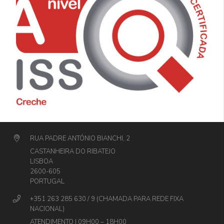
RUA PADRE ANTÓNIO BIANCHI, 2
CASTANHEIRA DO RIBATEJO
LISBOA
2600-605
PORTUGAL
+351 263 285 630 / 9 (CHAMADA PARA REDE FIXA
NACIONAL)
ATENDIMENTO | 09H00 – 18H00