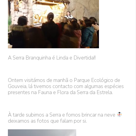
A Serra Branquinha é Linda e Divertida!!
Ontem visitámos de manhã o Parque Ecológico de
Gouveia, lá tivemos contacto com algumas espécies
presentes na Fauna e Flora da Serra da Estrela.
À tarde subimos a Serra e fomos brincar na neve
deixamos as fotos que falam por si.