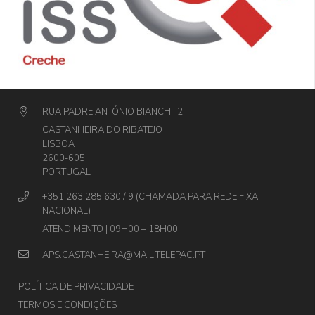
RUA PADRE ANTÓNIO BIANCHI, 2
CASTANHEIRA DO RIBATEJO
LISBOA
2600-605
PORTUGAL
+351 263 285 630 / 9 (CHAMADA PARA REDE FIXA
NACIONAL)
ATENDIMENTO | 09H00 – 18H00
APS.CASTANHEIRA@MAIL.TELEPAC.PT
POLÍTICA DE PRIVACIDADE
TERMOS E CONDIÇÕES