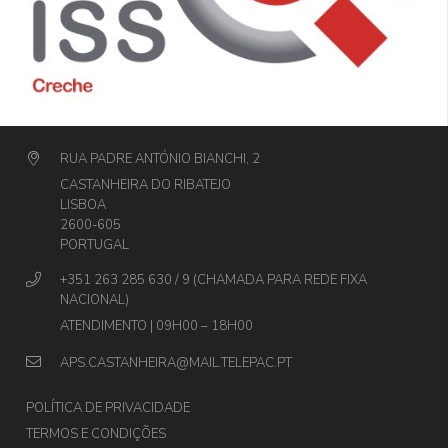
RUA PADRE ANTÓNIO BIANCHI, 2
CASTANHEIRA DO RIBATEJO
LISBOA
2600-605
PORTUGAL
+351 263 285 630 / 9 (CHAMADA PARA REDE FIXA
NACIONAL)
ATENDIMENTO | 09H00 – 18H00
APS.CASTANHEIRA@MAIL.TELEPAC.PT
POLÍTICA DE PRIVACIDADE
TERMOS E CONDIÇÕES