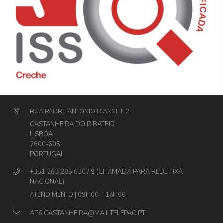
RUA PADRE ANTÓNIO BIANCHI, 2
CASTANHEIRA DO RIBATEJO
LISBOA
2600-605
PORTUGAL
+351 263 285 630 / 9 (CHAMADA PARA REDE FIXA
NACIONAL)
ATENDIMENTO | 09H00 – 18H00
APS.CASTANHEIRA@MAIL.TELEPAC.PT