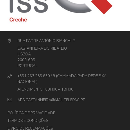
RUA PADRE ANTÓNIO BIANCHI, 2
CASTANHEIRA DO RIBATEJO
LISBOA
2600-605
PORTUGAL
+351 263 285 630 / 9 (CHAMADA PARA REDE FIXA
NACIONAL)
ATENDIMENTO | 09H00 – 18H00
APS.CASTANHEIRA@MAIL.TELEPAC.PT
POLÍTICA DE PRIVACIDADE
TERMOS E CONDIÇÕES
LIVRO DE RECLAMAÇÕES