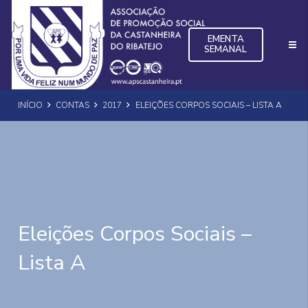
EMENTA
SEMANAL
INÍCIO
CONTAS
2017
ELEIÇÕES CORPOS SOCIAIS – LISTA A
Eleições Corpos Sociais –
Lista A