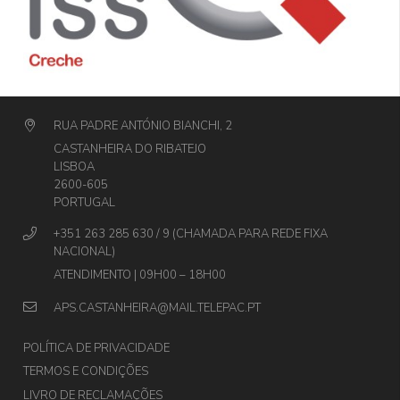
RUA PADRE ANTÓNIO BIANCHI, 2
CASTANHEIRA DO RIBATEJO
LISBOA
2600-605
PORTUGAL
+351 263 285 630 / 9 (CHAMADA PARA REDE FIXA
NACIONAL)
ATENDIMENTO | 09H00 – 18H00
APS.CASTANHEIRA@MAIL.TELEPAC.PT
POLÍTICA DE PRIVACIDADE
TERMOS E CONDIÇÕES
LIVRO DE RECLAMAÇÕES