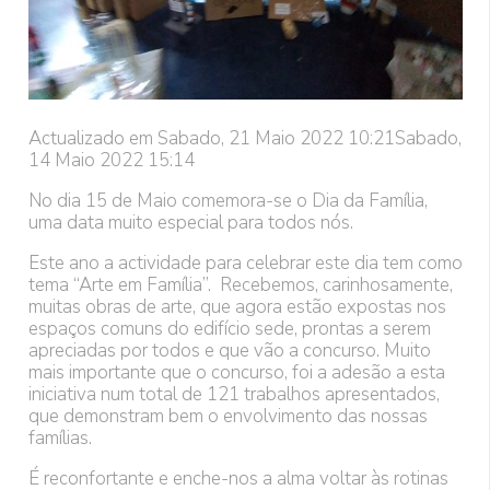
Actualizado em Sabado, 21 Maio 2022 10:21
Sabado,
14 Maio 2022 15:14
No dia 15 de Maio comemora-se o Dia da Família,
uma data muito especial para todos nós.
Este ano a actividade para celebrar este dia tem como
tema “Arte em Família”. Recebemos, carinhosamente,
muitas obras de arte, que agora estão expostas nos
espaços comuns do edifício sede, prontas a serem
apreciadas por todos e que vão a concurso. Muito
mais importante que o concurso, foi a adesão a esta
iniciativa num total de 121 trabalhos apresentados,
que demonstram bem o envolvimento das nossas
famílias.
É reconfortante e enche-nos a alma voltar às rotinas