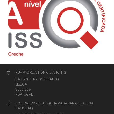
RUA PADRE ANTÓNIO BIANCHI, 2
CASTANHEIRA DO RIBATEJO
LISBOA
2600-605
PORTUGAL
+351 263 285 630 / 9 (CHAMADA PARA REDE FIXA
NACIONAL)