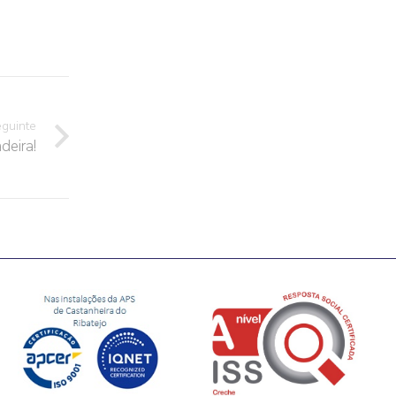
eguinte
deira!