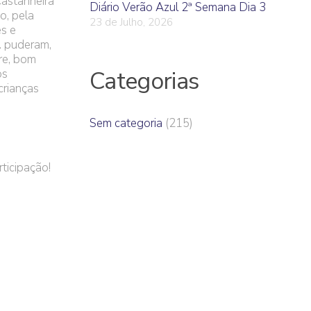
Castanheira
Diário Verão Azul 2ª Semana Dia 3
o, pela
23 de Julho, 2026
s e
. puderam,
re, bom
Categorias
os
crianças
Sem categoria
(215)
ticipação!