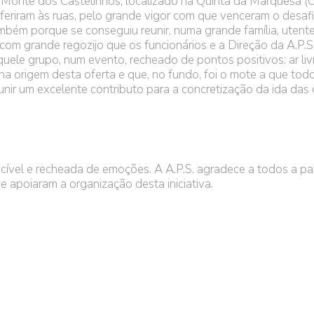
 Monte dos Castelinhos, localizado na Quinta da Marquesa (
nferiram às ruas, pelo grande vigor com que venceram o desafi
mbém porque se conseguiu reunir, numa grande família, utente
com grande regozijo que os funcionários e a Direção da A.P.S
uele grupo, num evento, recheado de pontos positivos: ar liv
a origem desta oferta e que, no fundo, foi o mote a que tod
unir um excelente contributo para a concretização da ida das 
vel e recheada de emoções. A A.P.S. agradece a todos a par
apoiaram a organização desta iniciativa.