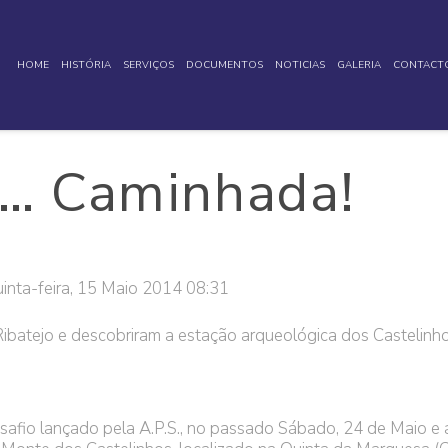
HOME
HISTÓRIA
SERVIÇOS
DOCUMENTOS
NOTICIAS
GALERIA
CONTACT
ta… Caminhada!
inta-feira, 15 Maio 2014 08:31
Ribatejo e descobriram a estação arqueológica dos Castelinho
fio lançado pela A.P.S., no passado Sábado, 24 de Maio e a