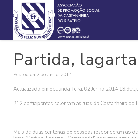
Partida, lagar
Posted on
2 de Junho, 2014
Actualizado em Segunda-feira, 02 Junho 2014 18:30
Qu
212 participantes coloriram as ruas da Castanheira do 
Mais de duas centenas de pessoas responderam ao desa