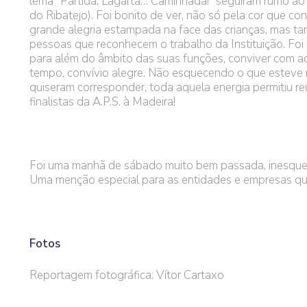
lema “Partida, Lagarta… Caminhada!” seguiram rumo ao
do Ribatejo). Foi bonito de ver, não só pela cor que co
grande alegria estampada na face das crianças, mas ta
pessoas que reconhecem o trabalho da Instituição. Foi 
para além do âmbito das suas funções, conviver com aq
tempo, convívio alegre. Não esquecendo o que esteve n
quiseram corresponder, toda aquela energia permitiu re
finalistas da A.P.S. à Madeira!
Foi uma manhã de sábado muito bem passada, inesquecí
Uma menção especial para as entidades e empresas que 
Fotos
Reportagem fotográfica: Vítor Cartaxo