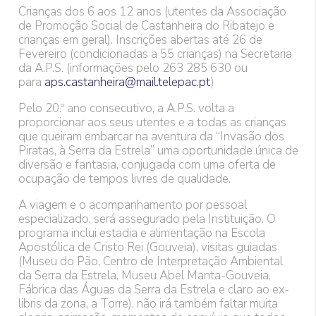
Crianças dos 6 aos 12 anos (utentes da Associação
de Promoção Social de Castanheira do Ribatejo e
crianças em geral). Inscrições abertas até 26 de
Fevereiro (condicionadas a 55 crianças) na Secretaria
da A.P.S. (informações pelo 263 285 630 ou
para
aps.castanheira@mail.telepac.pt
)
Pelo 20.º ano consecutivo, a A.P.S. volta a
proporcionar aos seus utentes e a todas as crianças
que queiram embarcar na aventura da “Invasão dos
Piratas, à Serra da Estrela” uma oportunidade única de
diversão e fantasia, conjugada com uma oferta de
ocupação de tempos livres de qualidade.
A viagem e o acompanhamento por pessoal
especializado, será assegurado pela Instituição. O
programa inclui estadia e alimentação na Escola
Apostólica de Cristo Rei (Gouveia), visitas guiadas
(Museu do Pão, Centro de Interpretação Ambiental
da Serra da Estrela, Museu Abel Manta-Gouveia,
Fábrica das Águas da Serra da Estrela e claro ao ex-
libris da zona, a Torre), não irá também faltar muita