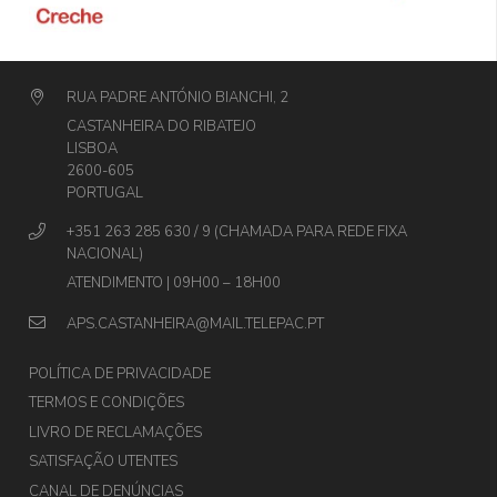
RUA PADRE ANTÓNIO BIANCHI, 2
CASTANHEIRA DO RIBATEJO
LISBOA
2600-605
PORTUGAL
+351 263 285 630 / 9 (CHAMADA PARA REDE FIXA
NACIONAL)
ATENDIMENTO | 09H00 – 18H00
APS.CASTANHEIRA@MAIL.TELEPAC.PT
POLÍTICA DE PRIVACIDADE
TERMOS E CONDIÇÕES
LIVRO DE RECLAMAÇÕES
SATISFAÇÃO UTENTES
CANAL DE DENÚNCIAS