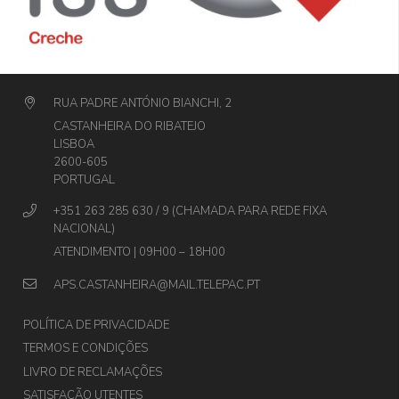
RUA PADRE ANTÓNIO BIANCHI, 2
CASTANHEIRA DO RIBATEJO
LISBOA
2600-605
PORTUGAL
+351 263 285 630 / 9 (CHAMADA PARA REDE FIXA
NACIONAL)
ATENDIMENTO | 09H00 – 18H00
APS.CASTANHEIRA@MAIL.TELEPAC.PT
POLÍTICA DE PRIVACIDADE
TERMOS E CONDIÇÕES
LIVRO DE RECLAMAÇÕES
SATISFAÇÃO UTENTES