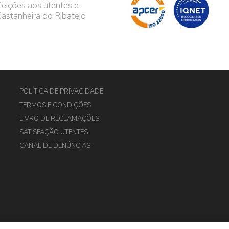
feições aos utentes e
astanheira do Ribatejo
POLÍTICA DE PRIVACIDADE
TERMOS E CONDIÇÕES
LIVRO DE RECLAMAÇÕES
SATISFAÇÃO UTENTES
CANAL DE DENÚNCIAS