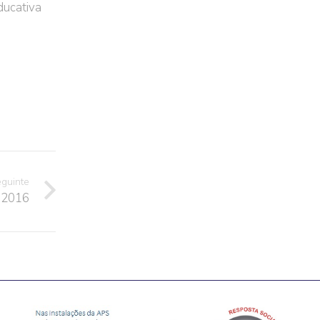
ducativa
eguinte
 2016