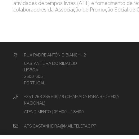
atividades de tempos livres (ATL) e fornecimento de re
colaboradores da Associação de Promoção Social de C
RUA PADRE ANTÓNIO BIANCHI, 2
CASTANHEIRA DO RIBATEJO
LISBOA
2600-605
PORTUGAL
+351 263 285 630 / 9 (CHAMADA PARA REDE FIXA
NACIONAL)
ATENDIMENTO | 09H00 – 18H00
APS.CASTANHEIRA@MAIL.TELEPAC.PT