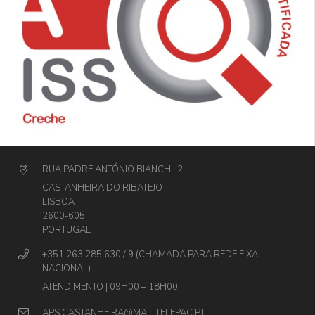
RUA PADRE ANTÓNIO BIANCHI, 2
CASTANHEIRA DO RIBATEJO
LISBOA
2600-605
PORTUGAL
+351 263 285 630 / 9 (CHAMADA PARA REDE FIXA
NACIONAL)
ATENDIMENTO | 09H00 – 18H00
APS.CASTANHEIRA@MAIL.TELEPAC.PT