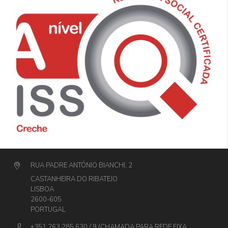
RUA PADRE ANTÓNIO BIANCHI, 2
CASTANHEIRA DO RIBATEJO
LISBOA
2600-605
PORTUGAL
+351 263 285 630 / 9 (CHAMADA PARA REDE FIXA