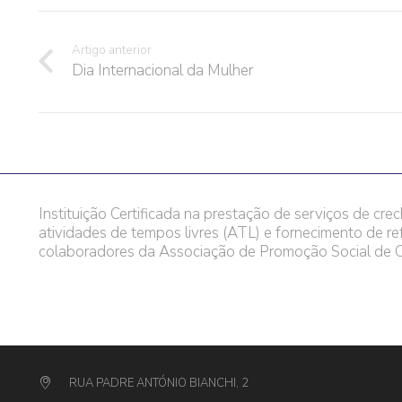
Artigo anterior
Dia Internacional da Mulher
Instituição Certificada na prestação de serviços de crec
atividades de tempos livres (ATL) e fornecimento de re
colaboradores da Associação de Promoção Social de C
RUA PADRE ANTÓNIO BIANCHI, 2