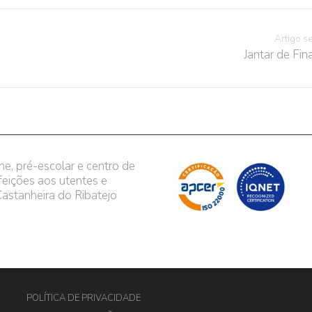
Artigo s
Jantar de Fina
he, pré-escolar e centro de
feições aos utentes e
astanheira do Ribatejo
POLÍTICA DE PRIVACIDADE