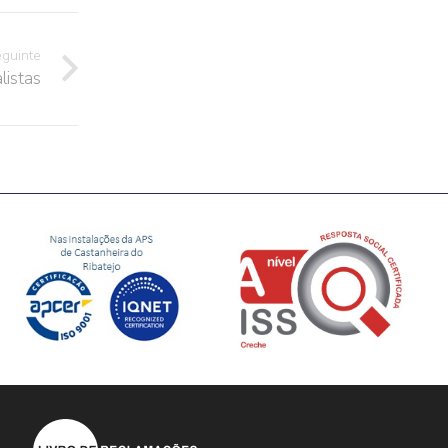
eguinte
listas