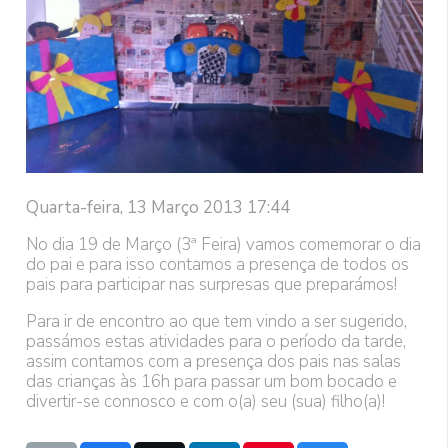
Quarta-feira, 13 Março 2013 17:44
No dia 19 de Março (3ª Feira) vamos comemorar o dia
do pai e para isso contamos a presença de todos os
pais para participar nas surpresas que preparámos!
Para ir de encontro ao que tem vindo a ser sugerido,
passámos estas atividades para o período da tarde,
assim contamos com a presença dos pais nas salas
das crianças às 16h para passar um bom bocado e
divertir-se connosco e com o(a) seu (sua) filho(a)!