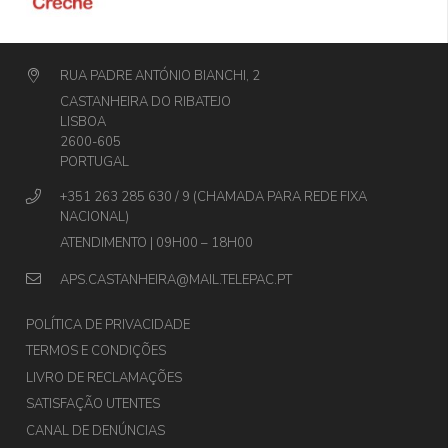
RUA PADRE ANTÓNIO BIANCHI, 2
CASTANHEIRA DO RIBATEJO
LISBOA
2600-605
PORTUGAL
+351 263 285 630 / 9 (CHAMADA PARA REDE FIXA
NACIONAL)
ATENDIMENTO | 09H00 – 18H00
APS.CASTANHEIRA@MAIL.TELEPAC.PT
POLÍTICA DE PRIVACIDADE
TERMOS E CONDIÇÕES
LIVRO DE RECLAMAÇÕES
SATISFAÇÃO UTENTES
CANAL DE DENÚNCIAS