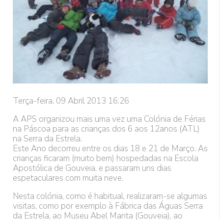
Terça-feira, 09 Abril 2013 16:26
A APS organizou mais uma vez uma Colónia de Férias
na Páscoa para as crianças dos 6 aos 12anos (ATL)
na Serra da Estrela.
Este Ano decorreu entre os dias 18 e 21 de Março. As
crianças ficaram (muito bem) hospedadas na Escola
Apostólica de Gouveia, e passaram uns dias
espetaculares com muita neve.
Nesta colónia, como é habitual, realizaram-se algumas
visitas, como por exemplo à Fábrica das Águas Serra
da Estrela, ao Museu Abel Manta (Gouveia), ao