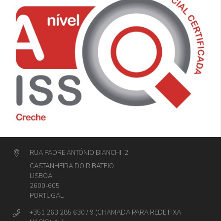
RUA PADRE ANTÓNIO BIANCHI, 2
CASTANHEIRA DO RIBATEJO
LISBOA
2600-605
PORTUGAL
+351 263 285 630 / 9 (CHAMADA PARA REDE FIXA