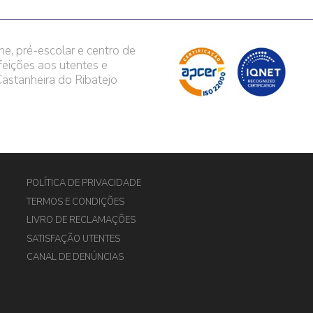
he, pré-escolar e centro de
feições aos utentes e
astanheira do Ribatejo
POLÍTICA DE PRIVACIDADE
TERMOS E CONDIÇÕES
LIVRO DE RECLAMAÇÕES
SATISFAÇÃO UTENTES
CANAL DE DENÚNCIAS