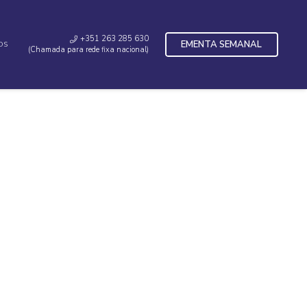
+351 263 285 630
EMENTA SEMANAL
OS
(Chamada para rede fixa nacional)