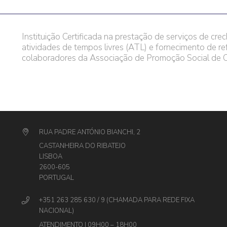
Instituição Certificada na prestação de serviços de crec
atividades de tempos livres (ATL) e fornecimento de re
colaboradores da Associação de Promoção Social de C
RUA PADRE ANTÓNIO BIANCHI, 2
CASTANHEIRA DO RIBATEJO
LISBOA
2600-605
PORTUGAL
+351 263 285 630 / 9 (CHAMADA PARA REDE FIXA
NACIONAL)
ATENDIMENTO | 09H00 – 18H00