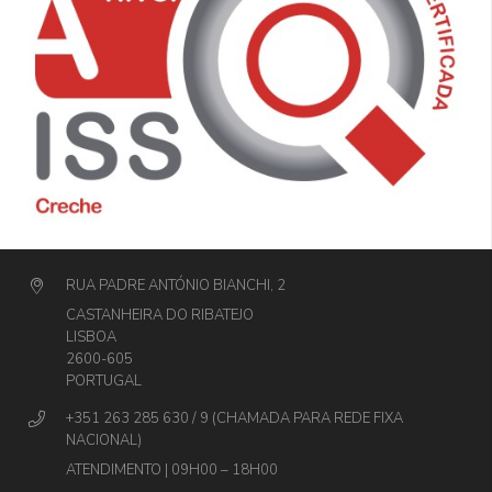
RUA PADRE ANTÓNIO BIANCHI, 2
CASTANHEIRA DO RIBATEJO
LISBOA
2600-605
PORTUGAL
+351 263 285 630 / 9 (CHAMADA PARA REDE FIXA
NACIONAL)
ATENDIMENTO | 09H00 – 18H00