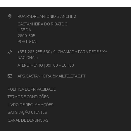
RUA PADRE ANTÓNIO BIANCHI, 2
CASTANHEIRA DO RIBATEJO
LISBOA
2600-605
PORTUGAL
+351 263 285 630 / 9 (CHAMADA PARA REDE FIXA
NACIONAL)
ATENDIMENTO | 09H00 – 18H00
APS.CASTANHEIRA@MAIL.TELEPAC.PT
POLÍTICA DE PRIVACIDADE
TERMOS E CONDIÇÕES
LIVRO DE RECLAMAÇÕES
SATISFAÇÃO UTENTES
CANAL DE DENÚNCIAS